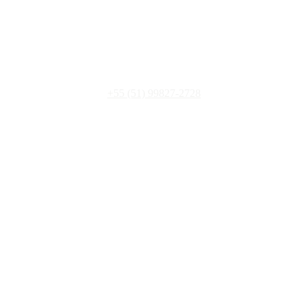
CONTACTO
+55 
(51) 9989-1575
+55 (51) 99827-2728
oi@pluriecomunicacao.com.br
ATENCIÓN:
Lunes a Jueves
: de 8h a 18h (Brazil)
Los Viernes: de 8h a 16h 
(Brazil)
PLURIE
Soluciones
Portafolio
Nuestra Cultura