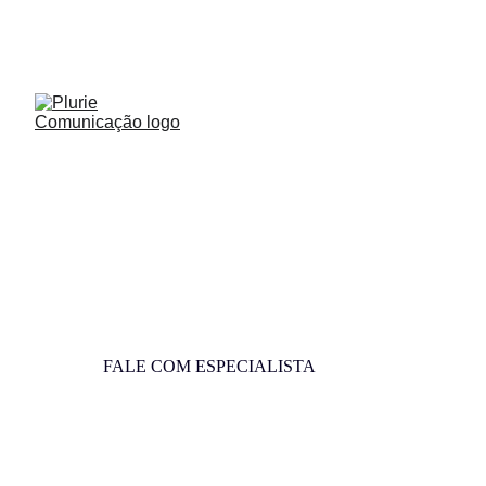
ATENDEMOS BRASIL, AMÉRICA Y EUROPA
Trabalhe Conosco
FALE COM ESPECIALISTA
DEPOIMENTOS